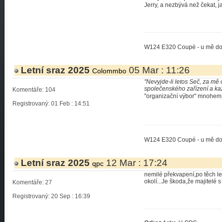
Jerry, a nezbývá než čekat, 
W124 E320 Coupé - u mě d
Letní sraz 2025
05 Mar : 11:26
Colommbo
"Nevyjde-li letos Seč, za m
společenského zařízení a kaž
Komentáře: 104
"organizační výbor" mnohem 
Registrovaný: 01 Feb : 14:51
W124 E320 Coupé - u mě d
Letní sraz 2025
12 Mar : 17:24
qpc
nemilé překvapení,po těch let
okolí...Je škoda,že majitelé s
Komentáře: 27
Registrovaný: 20 Sep : 16:39