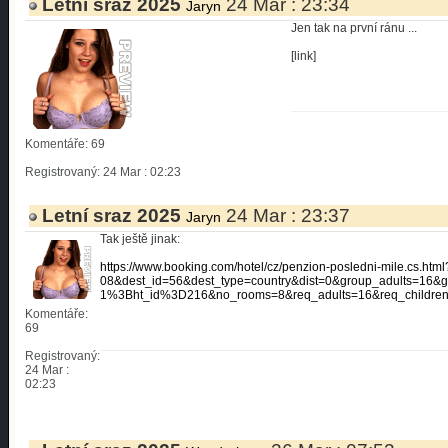
Letní sraz 2025
24 Mar : 23:34
Jaryn
Jen tak na první ránu ...
[link]
Komentáře: 69
Registrovaný: 24 Mar : 02:23
Letní sraz 2025
24 Mar : 23:37
Jaryn
Tak ještě jinak:
https://www.booking.com/hotel/cz/penzion-posledni-
08&dest_id=56&dest_type=country&dist=0&group_adult
1%3Bht_id%3D216&no_rooms=8&req_adults=16&req_child
Komentáře:
69
Registrovaný:
24 Mar :
02:23