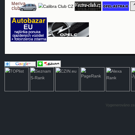
Vygenerováno za: