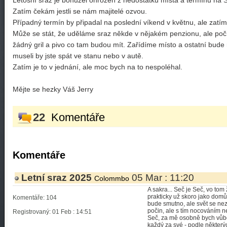
Letošní sraz je bohužel ohrožen z nedostatku místa a termínu na S
Zatím čekám jestli se nám majitelé ozvou.
Případný termín by připadal na poslední víkend v květnu, ale zatím
Může se stát, že uděláme sraz někde v nějakém penzionu, ale počí
žádný gril a pivo co tam budou mít. Zařídíme místo a ostatní bude
museli by jste spát ve stanu nebo v autě.
Zatím je to v jednání, ale moc bych na to nespoléhal.
Mějte se hezky Váš Jerry
22
Komentáře
Komentáře
Letní sraz 2025
05 Mar : 11:20
Colommbo
A sakra... Seč je Seč, vo tom
prakticky už skoro jako domů
Komentáře: 104
bude smutno, ale svět se nez
počin, ale s tím nocováním ne
Registrovaný: 01 Feb : 14:51
Seč, za mě osobně bych vůbe
každý za své - podle některý