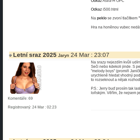
Odkaz
Astra-H OPC
Odkaz
i500.html
Na
peklo
se zvoní tlačítkem
Hra na honěnou vubec nedáva
Letní sraz 2025
24 Mar : 23:07
Jaryn
Na srazy nejezdím kvůli udírně
Seči nebo kdekoli jinde. S 
"melody boys" (promiň Janič
urychleně hledat vhodný podn
to rozseknout a nějak rozhod
P.S.: Jerry buď prosím tak la
loňským. Věřím, že nejsem je
Komentáře: 69
Registrovaný: 24 Mar : 02:23