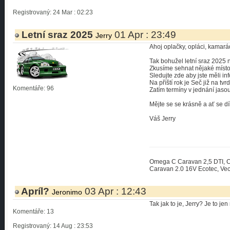
Registrovaný: 24 Mar : 02:23
Letní sraz 2025
01 Apr : 23:49
Jerry
Ahoj oplačky, opláci, kamarád
Tak bohužel letní sraz 2025
Zkusíme sehnat nějaké místo j
Sledujte zde aby jste měli inf
Na příští rok je Seč již na tv
Komentáře: 96
Zatím termíny v jednání jaso
Mějte se se krásně a ať se díl
Váš Jerry
Omega C Caravan 2,5 DTI, Ca
Caravan 2.0 16V Ecotec, Vect
Apríl?
03 Apr : 12:43
Jeronimo
Tak jak to je, Jerry? Je to j
Komentáře: 13
Registrovaný: 14 Aug : 23:53