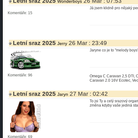
Letní sraz 2025
26 Mar : 07:53
Wonderboys
Já jsem klidně pro nějaký pe
Komentáře: 15
Letní sraz 2025
26 Mar : 23:49
Jerry
Jaryne co je to "melody boys
Komentáře: 96
Omega C Caravan 2,5 DTI, Ca
Caravan 2.0 16V Ecotec, Vect
Letní sraz 2025
27 Mar : 02:42
Jaryn
To jsi Ty a celý srazový orga
změna kdyby vaše jediná staro
Komentáře: 69