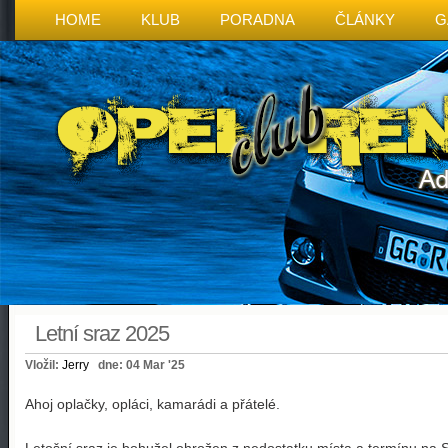
HOME
KLUB
PORADNA
ČLÁNKY
G
Letní sraz 2025
Vložil:
Jerry
dne: 04 Mar '25
Ahoj oplačky, opláci, kamarádi a přátelé.