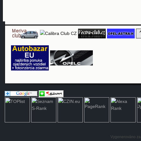
Vygenerováno za: