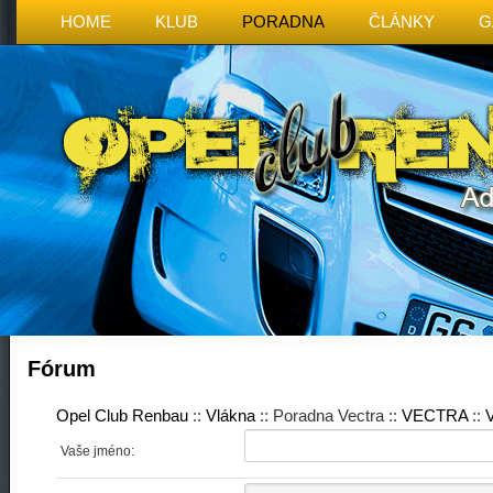
HOME
KLUB
PORADNA
ČLÁNKY
G
Fórum
Opel Club Renbau
::
Vlákna
:: Poradna Vectra ::
VECTRA
::
V
Vaše jméno: