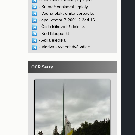
-
Snímač venkovní teploty
-
Vadná elektronika čerpadla..
-
opel vectra B 2001 2.2dti 16..
-
Čidlo klikové hřídele -&..
-
Kod Blaupunkt
-
Agila eletrika
-
Meriva - vynechává válec
OCR Srazy