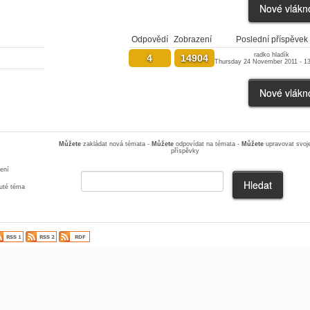
Odpovědí
Zobrazení
Poslední příspěvek
radko hladík
4
14904
Thursday 24 November 2011 - 13
Můžete
zakládat nová témata -
Můžete
odpovídat na témata -
Můžete
upravovat svoj
příspěvky
ení
té téma