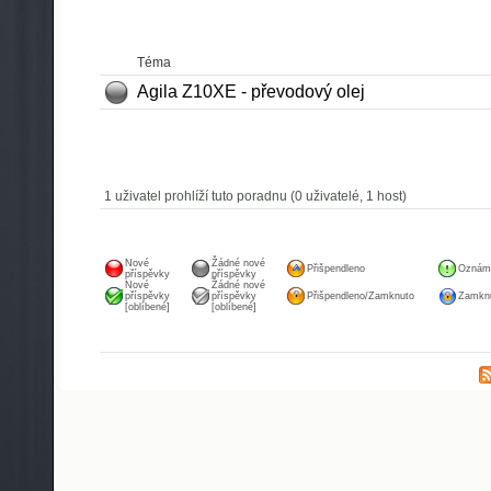
Téma
Agila Z10XE - převodový olej
1 uživatel prohlíží tuto poradnu (0 uživatelé, 1 host)
Nové
Žádné nové
Přišpendleno
Oznám
příspěvky
příspěvky
Nové
Žádné nové
příspěvky
příspěvky
Přišpendleno/Zamknuto
Zamknu
[oblíbené]
[oblíbené]