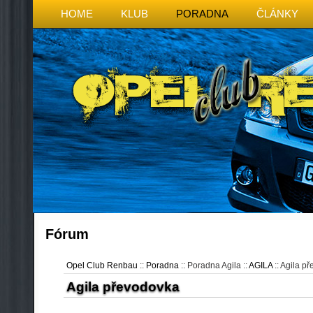
HOME
KLUB
PORADNA
ČLÁNKY
Fórum
Opel Club Renbau
::
Poradna
:: Poradna Agila ::
AGILA
:: Agila p
Agila převodovka