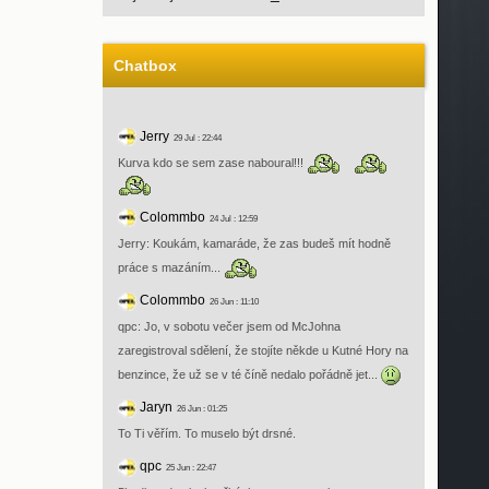
Chatbox
Jerry
29 Jul : 22:44
Kurva kdo se sem zase naboural!!!
Colommbo
24 Jul : 12:59
Jerry: Koukám, kamaráde, že zas budeš mít hodně
práce s mazáním...
Colommbo
26 Jun : 11:10
qpc: Jo, v sobotu večer jsem od McJohna
zaregistroval sdělení, že stojíte někde u Kutné Hory na
benzince, že už se v té číně nedalo pořádně jet...
Jaryn
26 Jun : 01:25
To Ti věřím. To muselo být drsné.
qpc
25 Jun : 22:47