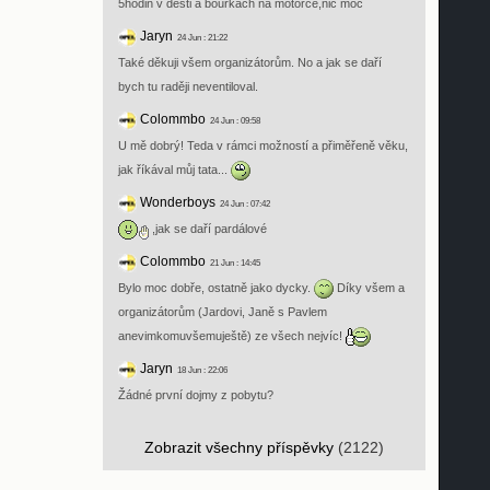
5hodin v desti a bouřkách na motorce,nic moc
Jaryn
24 Jun : 21:22
Také děkuji všem organizátorům. No a jak se daří
bych tu raději neventiloval.
Colommbo
24 Jun : 09:58
U mě dobrý! Teda v rámci možností a přiměřeně věku,
jak říkával můj tata...
Wonderboys
24 Jun : 07:42
,jak se daří pardálové
Colommbo
21 Jun : 14:45
Bylo moc dobře, ostatně jako dycky.
Díky všem a
organizátorům (Jardovi, Janě s Pavlem
anevimkomuvšemuještě) ze všech nejvíc!
Jaryn
18 Jun : 22:06
Žádné první dojmy z pobytu?
Zobrazit všechny příspěvky
(2122)