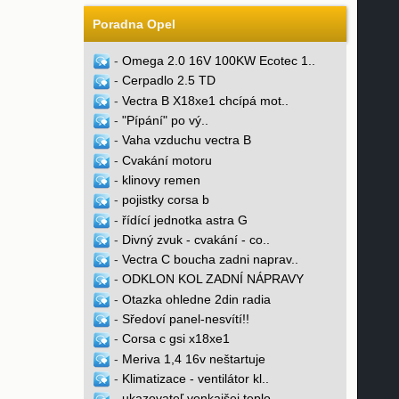
Poradna Opel
-
Omega 2.0 16V 100KW Ecotec 1..
-
Cerpadlo 2.5 TD
-
Vectra B X18xe1 chcípá mot..
-
"Pípání" po vý..
-
Vaha vzduchu vectra B
-
Cvakání motoru
-
klinovy remen
-
pojistky corsa b
-
řídící jednotka astra G
-
Divný zvuk - cvakání - co..
-
Vectra C boucha zadni naprav..
-
ODKLON KOL ZADNÍ NÁPRAVY
-
Otazka ohledne 2din radia
-
Sředoví panel-nesvítí!!
-
Corsa c gsi x18xe1
-
Meriva 1,4 16v neštartuje
-
Klimatizace - ventilátor kl..
-
ukazovateľ vonkajšej teplo..