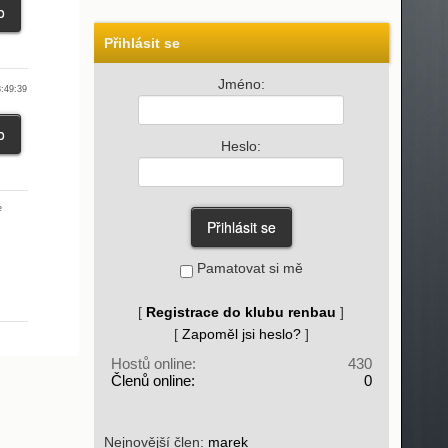
Přihlásit se
Jméno:
:49:39
Heslo:
e
Pamatovat si mě
[
Registrace do klubu renbau
]
[
Zapoměl jsi heslo?
]
Hostů online:
430
Členů online:
0
Nejnovější člen:
marek_