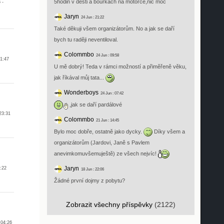
5hodin v desti a bouřkách na motorce,nic moc
 -
Jaryn
24 Jun : 21:22
Také děkuji všem organizátorům. No a jak se daří
bych tu raději neventiloval.
Colommbo
24 Jun : 09:58
41:47
U mě dobrý! Teda v rámci možností a přiměřeně věku,
jak říkával můj tata...
Wonderboys
24 Jun : 07:42
,jak se daří pardálové
23:31
Colommbo
21 Jun : 14:45
Bylo moc dobře, ostatně jako dycky.
Díky všem a
organizátorům (Jardovi, Janě s Pavlem
anevimkomuvšemuještě) ze všech nejvíc!
Jaryn
:22
18 Jun : 22:06
Žádné první dojmy z pobytu?
Zobrazit všechny příspěvky
(2122)
:04:26