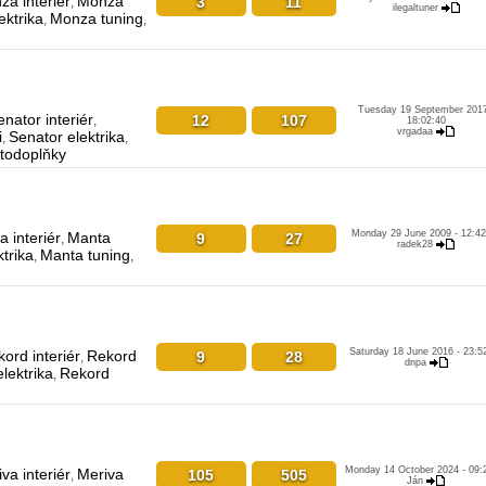
a interiér
Monza
3
11
,
ilegaltuner
ktrika
Monza tuning
,
,
Tuesday 19 September 2017
nator interiér
12
107
,
18:02:40
vrgadaa
i
Senator elektrika
,
,
utodoplňky
Monday 29 June 2009 - 12:42
 interiér
Manta
9
27
,
radek28
trika
Manta tuning
,
,
Saturday 18 June 2016 - 23:5
ord interiér
Rekord
9
28
,
dnpa
lektrika
Rekord
,
Monday 14 October 2024 - 09:
va interiér
Meriva
105
505
,
Ján