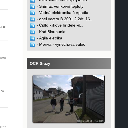
-
Snímač venkovní teploty
-
Vadná elektronika čerpadla..
-
opel vectra B 2001 2.2dti 16..
-
Čidlo klikové hřídele -&..
03:45
-
Kod Blaupunkt
-
Agila eletrika
-
Meriva - vynechává válec
39:58
OCR Srazy
:50
08:12