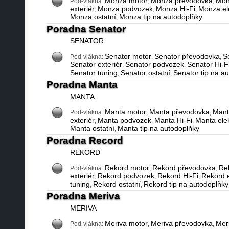
Monza motor
Monza převodovka
Monz
Pod-vlákna:
,
,
exteriér
Monza podvozek
Monza Hi-Fi
Monza ele
,
,
,
Monza ostatní
Monza tip na autodoplňky
,
Poradna Senator
SENATOR
Senator motor
Senator převodovka
Se
Pod-vlákna:
,
,
Senator exteriér
Senator podvozek
Senator Hi-F
,
,
Senator tuning
Senator ostatní
Senator tip na a
,
,
Poradna Manta
MANTA
Manta motor
Manta převodovka
Manta
Pod-vlákna:
,
,
exteriér
Manta podvozek
Manta Hi-Fi
Manta elek
,
,
,
Manta ostatní
Manta tip na autodoplňky
,
Poradna Record
REKORD
Rekord motor
Rekord převodovka
Rek
Pod-vlákna:
,
,
exteriér
Rekord podvozek
Rekord Hi-Fi
Rekord e
,
,
,
tuning
Rekord ostatní
Rekord tip na autodoplňky
,
,
Poradna Meriva
MERIVA
Meriva motor
Meriva převodovka
Meri
Pod-vlákna:
,
,