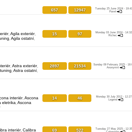
Tuesday 25 June 2024 - 19:4
657
12947
Pavel
Monday 03 June 2024 - 14:32
teriér
Agila exteriér
15
97
,
,
Richec
uning
Agila ostatní
,
,
Sunday 09 February 2025 - 18:
teriér
Astra exteriér
2897
21534
,
,
Anonymní
 tuning
Astra ostatní
,
,
Monday 30 July 2012 - 12:27
cona interiér
Ascona
14
46
,
Legend
 eletrika
Ascona
,
y
Tuesday 27 May 2025 - 12:35
ibra interiér
Calibra
69
522
,
Colommbo