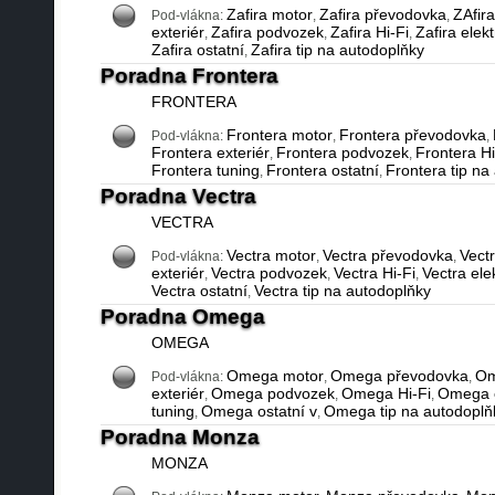
Zafira motor
Zafira převodovka
ZAfira
Pod-vlákna:
,
,
exteriér
Zafira podvozek
Zafira Hi-Fi
Zafira elekt
,
,
,
Zafira ostatní
Zafira tip na autodoplňky
,
Poradna Frontera
FRONTERA
Frontera motor
Frontera převodovka
Pod-vlákna:
,
,
Frontera exteriér
Frontera podvozek
Frontera Hi
,
,
Frontera tuning
Frontera ostatní
Frontera tip na
,
,
Poradna Vectra
VECTRA
Vectra motor
Vectra převodovka
Vectr
Pod-vlákna:
,
,
exteriér
Vectra podvozek
Vectra Hi-Fi
Vectra ele
,
,
,
Vectra ostatní
Vectra tip na autodoplňky
,
Poradna Omega
OMEGA
Omega motor
Omega převodovka
Om
Pod-vlákna:
,
,
exteriér
Omega podvozek
Omega Hi-Fi
Omega e
,
,
,
tuning
Omega ostatní v
Omega tip na autodoplň
,
,
Poradna Monza
MONZA