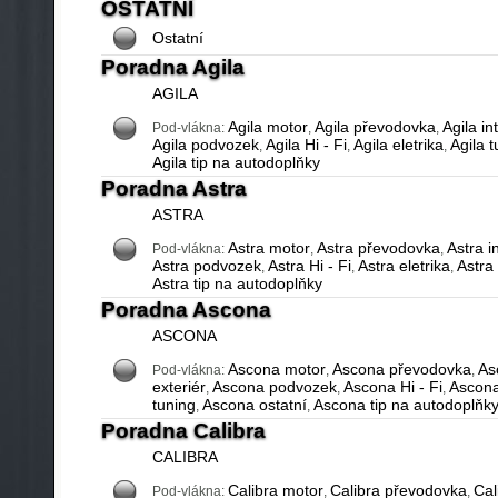
OSTATNÍ
Ostatní
Poradna Agila
AGILA
Agila motor
Agila převodovka
Agila in
Pod-vlákna:
,
,
Agila podvozek
Agila Hi - Fi
Agila eletrika
Agila t
,
,
,
Agila tip na autodoplňky
Poradna Astra
ASTRA
Astra motor
Astra převodovka
Astra in
Pod-vlákna:
,
,
Astra podvozek
Astra Hi - Fi
Astra eletrika
Astra
,
,
,
Astra tip na autodoplňky
Poradna Ascona
ASCONA
Ascona motor
Ascona převodovka
As
Pod-vlákna:
,
,
exteriér
Ascona podvozek
Ascona Hi - Fi
Ascona
,
,
,
tuning
Ascona ostatní
Ascona tip na autodoplňk
,
,
Poradna Calibra
CALIBRA
Calibra motor
Calibra převodovka
Cal
Pod-vlákna:
,
,