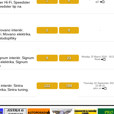
1
6
er Hi-Fi
Speedster
qpc
,
edster tip na
ovano interiér
2
8
,
-
i
Movano elektrika
,
,
utodoplňky
Monday 25 March 2019 - 18:3
gnum interiér
Signum
9
23
,
René
elektrika
Signum
,
y
Thursday 02 September 2021
 interiér
Sintra
122
789
,
22:48:16
pitrs.vo
rika
Sintra tuning
,
,