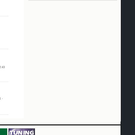
2:43
 -