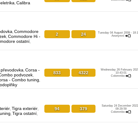
eletrika
Calibra
,
odovka
Commodore
,
Tuesday 04 August 2009 - 18:
2
24
zek
Commodore Hi -
Anonymní
,
odore ostatní
,
 převodovka
Corsa -
,
Wednesday 26 February 202
833
4322
10:43:01
 Combo podvozek
,
Colommbo
orsa - Combo tuning
,
todoplňky
Saturday 24 December 2022
teriér
Tigra exteriér
94
379
,
,
09:29:59
Colommbo
tuning
Tigra ostatní
,
,