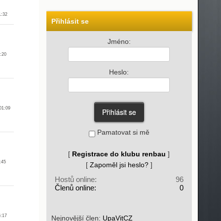
1:32
Přihlásit se
Jméno:
:20
Heslo:
01:09
Pamatovat si mě
[
Registrace do klubu renbau
]
:45
[
Zapoměl jsi heslo?
]
Hostů online:
96
Členů online:
0
:17
Nejnovější člen:
UpaVitCZ