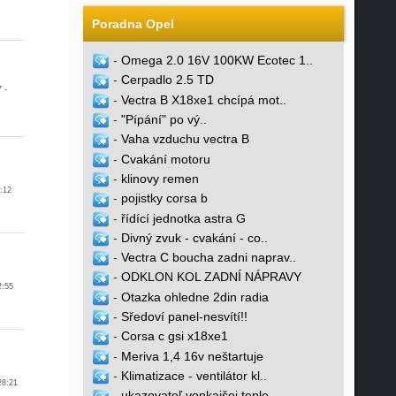
Poradna Opel
-
Omega 2.0 16V 100KW Ecotec 1..
-
Cerpadlo 2.5 TD
 -
-
Vectra B X18xe1 chcípá mot..
-
"Pípání" po vý..
-
Vaha vzduchu vectra B
-
Cvakání motoru
-
klinovy remen
:12
-
pojistky corsa b
-
řídící jednotka astra G
-
Divný zvuk - cvakání - co..
-
Vectra C boucha zadni naprav..
-
ODKLON KOL ZADNÍ NÁPRAVY
2:55
-
Otazka ohledne 2din radia
-
Sředoví panel-nesvítí!!
-
Corsa c gsi x18xe1
-
Meriva 1,4 16v neštartuje
-
Klimatizace - ventilátor kl..
28:21
-
ukazovateľ vonkajšej teplo..