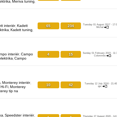
ektrika
Meriva tuning
,
,
Tuesday 01 August 2017 - 17:
t interiér
Kadett
65
234
,
Michal
ktrika
Kadett tuning
,
,
Sunday 01 February 2015 - 11:
po interiér
Campo
4
15
,
Colommbo
lektrika
Campo
,
a
Monterey interiér
,
,
Tuesday 12 July 2016 - 21:40
10
42
Hi-Fi
Monterey
qpc
,
erey tip na
ka
Speedster interiér
,
,
Thursday 27 August 2020 - 14: