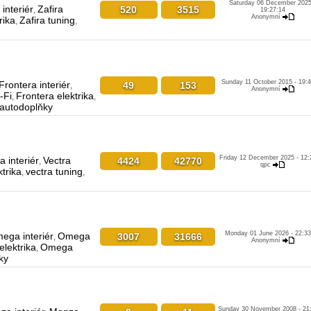
Saturday 06 December 2025
 interiér
Zafira
520
3515
,
19:27:14
Anonymní
rika
Zafira tuning
,
,
Sunday 11 October 2015 - 19:
Frontera interiér
49
153
,
Anonymní
-Fi
Frontera elektrika
,
,
 autodoplňky
Friday 12 December 2025 - 12:
a interiér
Vectra
4424
42770
,
qpc
ktrika
vectra tuning
,
,
Monday 01 June 2026 - 22:33
ega interiér
Omega
3007
31666
,
Anonymní
lektrika
Omega
,
ky
Sunday 30 November 2008 - 21