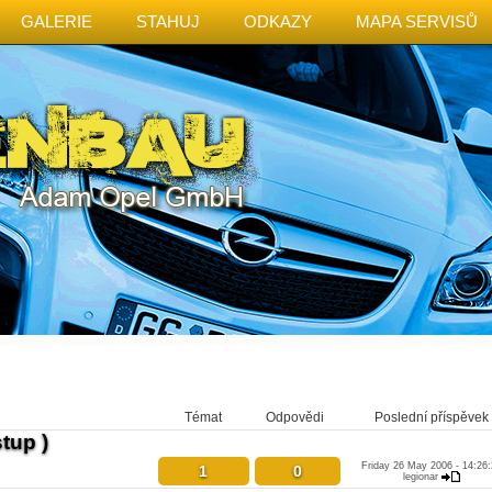
GALERIE
STAHUJ
ODKAZY
MAPA SERVISŮ
Témat
Odpovědi
Poslední příspěvek
tup )
Friday 26 May 2006 - 14:26:
1
0
legionar