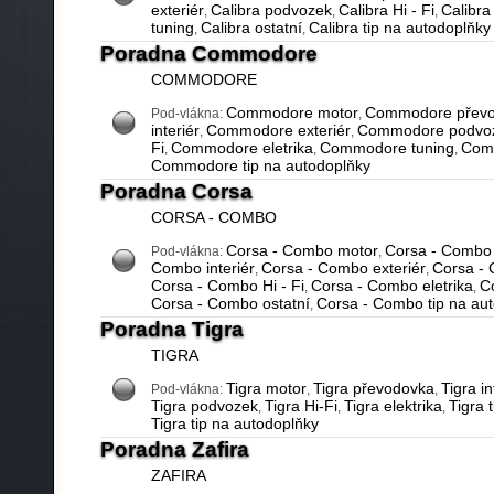
exteriér
Calibra podvozek
Calibra Hi - Fi
Calibra 
,
,
,
tuning
Calibra ostatní
Calibra tip na autodoplňky
,
,
Poradna Commodore
COMMODORE
Commodore motor
Commodore přev
Pod-vlákna:
,
interiér
Commodore exteriér
Commodore podvo
,
,
Fi
Commodore eletrika
Commodore tuning
Comm
,
,
,
Commodore tip na autodoplňky
Poradna Corsa
CORSA - COMBO
Corsa - Combo motor
Corsa - Combo
Pod-vlákna:
,
Combo interiér
Corsa - Combo exteriér
Corsa -
,
,
Corsa - Combo Hi - Fi
Corsa - Combo eletrika
C
,
,
Corsa - Combo ostatní
Corsa - Combo tip na au
,
Poradna Tigra
TIGRA
Tigra motor
Tigra převodovka
Tigra in
Pod-vlákna:
,
,
Tigra podvozek
Tigra Hi-Fi
Tigra elektrika
Tigra 
,
,
,
Tigra tip na autodoplňky
Poradna Zafira
ZAFIRA