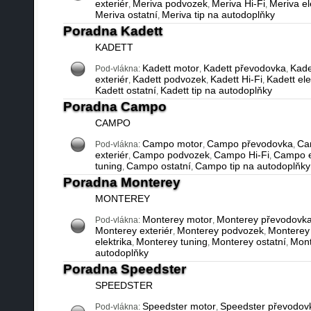
exteriér
Meriva podvozek
Meriva Hi-Fi
Meriva el
,
,
,
Meriva ostatní
Meriva tip na autodoplňky
,
Poradna Kadett
KADETT
Kadett motor
Kadett převodovka
Kadet
Pod-vlákna:
,
,
exteriér
Kadett podvozek
Kadett Hi-Fi
Kadett ele
,
,
,
Kadett ostatní
Kadett tip na autodoplňky
,
Poradna Campo
CAMPO
Campo motor
Campo převodovka
Cam
Pod-vlákna:
,
,
exteriér
Campo podvozek
Campo Hi-Fi
Campo e
,
,
,
tuning
Campo ostatní
Campo tip na autodoplňky
,
,
Poradna Monterey
MONTEREY
Monterey motor
Monterey převodovk
Pod-vlákna:
,
Monterey exteriér
Monterey podvozek
Monterey 
,
,
elektrika
Monterey tuning
Monterey ostatní
Mont
,
,
,
autodoplňky
Poradna Speedster
SPEEDSTER
Speedster motor
Speedster převodov
Pod-vlákna:
,