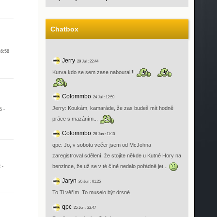
Chatbox
16:58
Jerry
29 Jul : 22:44
Kurva kdo se sem zase naboural!!!
Colommbo
24 Jul : 12:59
Jerry: Koukám, kamaráde, že zas budeš mít hodně
5 -
práce s mazáním...
Colommbo
26 Jun : 11:10
qpc: Jo, v sobotu večer jsem od McJohna
zaregistroval sdělení, že stojíte někde u Kutné Hory na
benzince, že už se v té číně nedalo pořádně jet...
 -
Jaryn
26 Jun : 01:25
To Ti věřím. To muselo být drsné.
qpc
25 Jun : 22:47