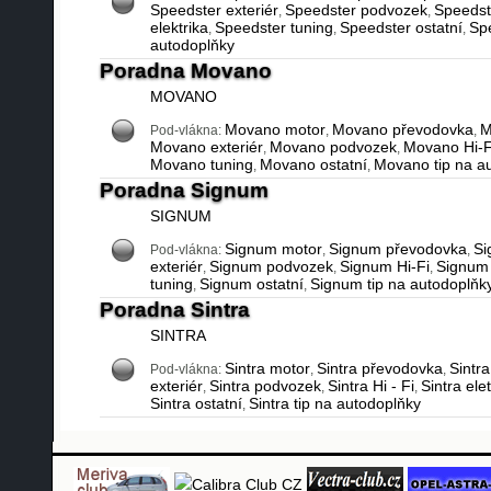
Speedster exteriér
Speedster podvozek
Speedst
,
,
elektrika
Speedster tuning
Speedster ostatní
Spe
,
,
,
autodoplňky
Poradna Movano
MOVANO
Movano motor
Movano převodovka
M
Pod-vlákna:
,
,
Movano exteriér
Movano podvozek
Movano Hi-F
,
,
Movano tuning
Movano ostatní
Movano tip na a
,
,
Poradna Signum
SIGNUM
Signum motor
Signum převodovka
Si
Pod-vlákna:
,
,
exteriér
Signum podvozek
Signum Hi-Fi
Signum 
,
,
,
tuning
Signum ostatní
Signum tip na autodoplňk
,
,
Poradna Sintra
SINTRA
Sintra motor
Sintra převodovka
Sintra
Pod-vlákna:
,
,
exteriér
Sintra podvozek
Sintra Hi - Fi
Sintra elet
,
,
,
Sintra ostatní
Sintra tip na autodoplňky
,