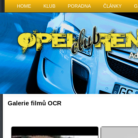
HOME
KLUB
PORADNA
ČLÁNKY
G
Galerie filmů OCR