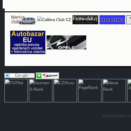
Vygenerováno za: