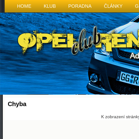
HOME
KLUB
PORADNA
ČLÁNKY
G
Chyba
K zobrazení stránk