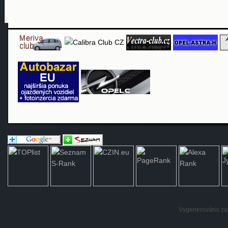
Vygenerováno za: