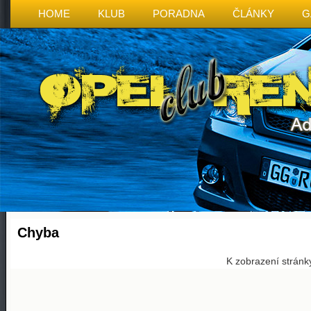
HOME
KLUB
PORADNA
ČLÁNKY
G
Chyba
K zobrazení stránk