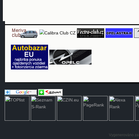
Vygenerováno za: