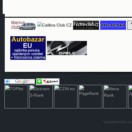
Vygenerováno za: