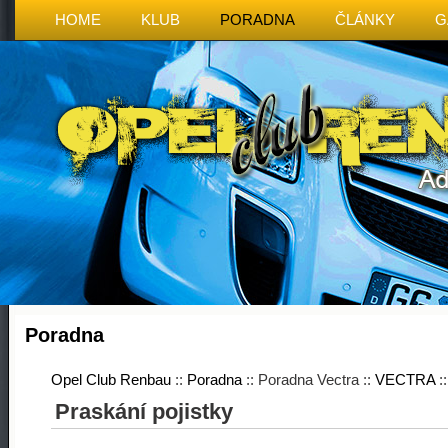
HOME
KLUB
PORADNA
ČLÁNKY
G
Poradna
Opel Club Renbau
::
Poradna
:: Poradna Vectra ::
VECTRA
:
Praskání pojistky