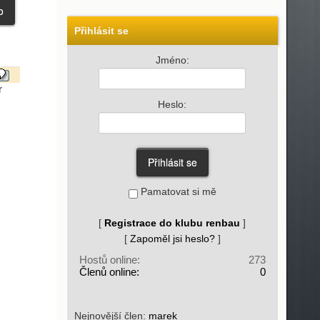
Přihlásit se
Jméno:
r
Heslo:
Pamatovat si mě
[
Registrace do klubu renbau
]
[
Zapoměl jsi heslo?
]
Hostů online:
273
Členů online:
0
Nejnovější člen:
marek_