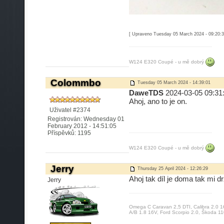
[ Upraveno Tuesday 05 March 2024 - 09:20:3
W124 E320 Coupé - u mě dobrý
Colommbo
Tuesday 05 March 2024 - 14:39:01
DaweTDS
2024-03-05 09:31:3
Ahoj, ano to je on.
Uživatel #2374
Registrován: Wednesday 01
February 2012 - 14:51:05
Příspěvků: 1195
W124 E320 Coupé - u mě dobrý
Jerry
Thursday 25 April 2024 - 12:26:29
Ahoj tak díl je doma tak mi dr
Jerry
Omega C Caravan 2,5 DTI, Calibra 2.0 1
A/B 1.8 16V, Ford Scorpio 2.0, Škoda 11