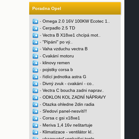
Poradna Opel
-
Omega 2.0 16V 100KW Ecotec 1..
-
Cerpadlo 2.5 TD
-
Vectra B X18xe1 chcípá mot..
-
"Pípání" po vý..
-
Vaha vzduchu vectra B
-
Cvakání motoru
-
klinovy remen
-
pojistky corsa b
-
řídící jednotka astra G
-
Divný zvuk - cvakání - co..
-
Vectra C boucha zadni naprav..
-
ODKLON KOL ZADNÍ NÁPRAVY
-
Otazka ohledne 2din radia
-
Sředoví panel-nesvítí!!
-
Corsa c gsi x18xe1
-
Meriva 1,4 16v neštartuje
-
Klimatizace - ventilátor kl..
-
ukazovateľ vonkajšej teplo..