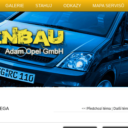
GALERIE
STAHUJ
ODKAZY
MAPA SERVISŮ
EGA
<<
Předchozí téma
|
Další té