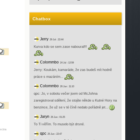
Chatbox
Jerry
29 Jul : 22:44
Kurva kdo se sem zase naboural!!!
Colommbo
24 Jul : 12:59
Jerry: Koukám, kamaráde, že zas budeš mít hodně
práce s mazáním...
Colommbo
26 Jun : 11:10
qpc: Jo, v sobotu večer jsem od McJohna
zaregistroval sdělení, že stojíte někde u Kutné Hory na
benzince, že už se v té číně nedalo pořádně jet...
Jaryn
26 Jun : 01:25
To Ti věřím. To muselo být drsné.
ectra
qpc
25 Jun : 22:47