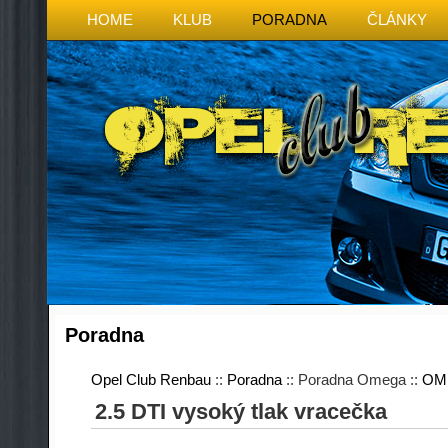
HOME
KLUB
PORADNA
ČLÁNKY
Poradna
Opel Club Renbau
::
Poradna
:: Poradna Omega ::
OM
2.5 DTI vysoký tlak vracečka