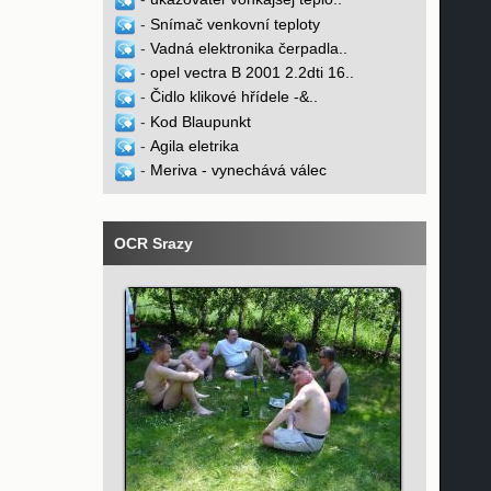
-
Snímač venkovní teploty
-
Vadná elektronika čerpadla..
-
opel vectra B 2001 2.2dti 16..
-
Čidlo klikové hřídele -&..
-
Kod Blaupunkt
-
Agila eletrika
-
Meriva - vynechává válec
OCR Srazy