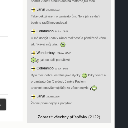
5hodin v desti a bouřkách na motorce,nic moc
Jaryn
24 Jun : 21:22
Také děkuji všem organizátorům. No a jak se daří
bych tu raději neventiloval.
Colommbo
24 Jun : 09:58
U mě dobrý! Teda v rámci možností a přiměřeně věku,
jak říkával můj tata...
Wonderboys
24 Jun : 07:42
,jak se daří pardálové
Colommbo
21 Jun : 14:45
Bylo moc dobře, ostatně jako dycky.
Díky všem a
organizátorům (Jardovi, Janě s Pavlem
anevimkomuvšemuještě) ze všech nejvíc!
Jaryn
18 Jun : 22:06
Žádné první dojmy z pobytu?
Zobrazit všechny příspěvky
(2122)